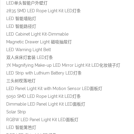
LED单头智能户外壁灯
2835 SMD LED Rope Light Kit LED灯条
LED 智能墙贴灯
LED 智能路径灯
LED Cabinet Light Kit-Dimmable
Magnetic Drawer Light 磁吸抽屉灯
LED Warning Light Belt
双人床床灯套装 LED灯条
7X Magnifying Make-up LED Mirror Light Kit LED化妆镜子灯
LED Strip with Luthium Battery LED灯条
三头树杈落地灯
LED Panel Light Kit with Motion Sensor LED面板灯
5050 SMD LED Rope Light Kit LED灯条
Dimmable LED Panel Light Kit LED面板灯
Solar Strip
RGBW LED Panel Light Kit LED面板灯
LED 智能篱笆灯