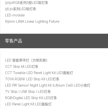
5050RGB系列S型LED软灯条
5630系列LED软灯条
LED module
65mm LINIA Linear Lighting Fixture
零售产品
LED 智能草坪灯（方矩形款）
CCT Strip kit LED灯条
CCT Tunable LED Panel Light Kit LED面板灯
TOYA RGBW LED Strip Kit LED灯条
LED PIR Sensor Night Light Kit (Lithium Cell) LED小夜灯
TV Strip ( USB Strip ) LED灯条
RGB+Digital LED Strip Kit LED灯条
LED Panel Light Kit LED面板灯