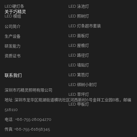
LED硬灯条
LED 泳池灯
关于巧精灵
LED 模组
LED 照树灯
LED 灯条超市套装
公司简介
LED 面板灯
生产设备
LED 屋檐灯
研发能力
LED 路径灯
资质证书
LED 墙贴灯
LED 篱笆灯
联系我们
LED 绑树小射灯
深圳市巧精灵照明有限公司
LED 草坪灯
地址: 深圳市龙华区观湖街道横坑社区河西新村6号金祥工业园B栋，邮编
LED 甲板灯
518110
电话 : +86-755-28094270
传真: +86-755-61658345