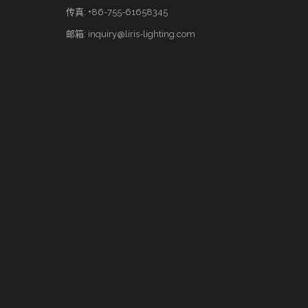
传真: +86-755-61658345
邮箱: inquiry@liris-lighting.com