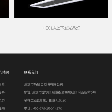
HECLA上下发光吊灯
巧精灵
联系我们
简介
深圳市巧精灵照明有限公司
设备
地址: 深圳市龙华区观湖街道横坑社区河西新村6号
能力
金祥工业园B栋，邮编518110
证书
电话 : +86-755-28094270