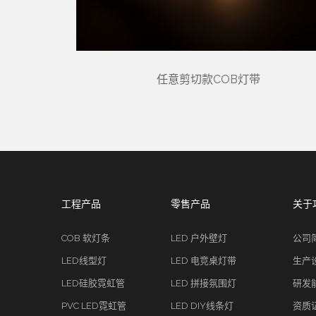
任意剪切款COB灯带
工程产品
零售产品
关于
COB 软灯条
LED 户外壁灯
公司
LED线型灯
LED 电竞桌灯带
生产
LED硅胶霓虹管
LED 拼接氛围灯
研发
PVC LED霓虹管
LED DIY线条灯
资质