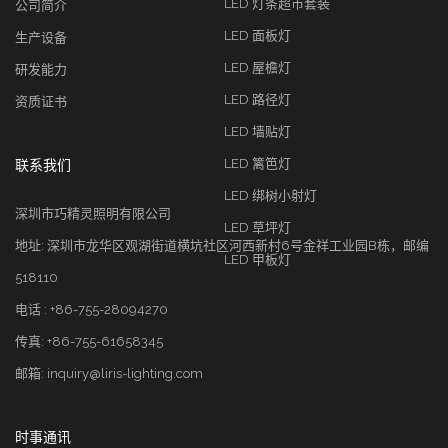
LED 灯条超市套装
公司简介
LED 面板灯
生产设备
LED 屋檐灯
研发能力
LED 路径灯
资质证书
LED 墙贴灯
LED 篱笆灯
联系我们
LED 绑树小射灯
深圳市巧精灵照明有限公司
LED 草坪灯
地址: 深圳市龙华区观湖街道横坑社区河西新村6号金祥工业园B栋，邮编
LED 甲板灯
518110
电话 : +86-755-28094270
传真: +86-755-61658345
邮箱: inquiry@liris-lighting.com
时事通讯