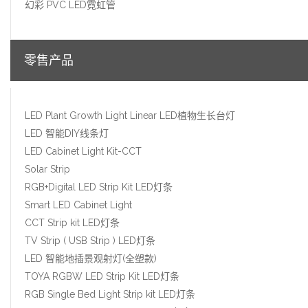
幻彩 PVC LED霓虹管
零售产品
LED Plant Growth Light Linear LED植物生长台灯
LED 智能DIY线条灯
LED Cabinet Light Kit-CCT
Solar Strip
RGB+Digital LED Strip Kit LED灯条
Smart LED Cabinet Light
CCT Strip kit LED灯条
TV Strip ( USB Strip ) LED灯条
LED 智能地插景观射灯(全塑款)
TOYA RGBW LED Strip Kit LED灯条
RGB Single Bed Light Strip kit LED灯条