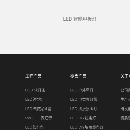
LED 智能甲板灯
工程产品
零售产品
关于
COB 软灯条
LED 户外壁灯
公司
LED线型灯
LED 电竞桌灯带
生产
LED硅胶霓虹管
LED 拼接氛围灯
研发
PVC LED霓虹管
LED DIY线条灯
资质
LED软灯条
LED DIY墙角线条灯