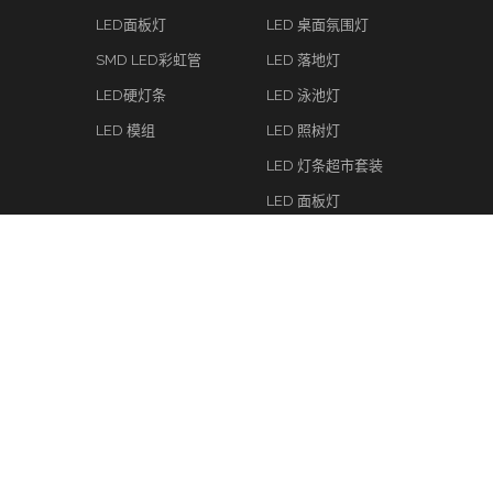
LED面板灯
LED 桌面氛围灯
SMD LED彩虹管
LED 落地灯
LED硬灯条
LED 泳池灯
LED 模组
LED 照树灯
LED 灯条超市套装
LED 面板灯
LED 屋檐灯
LED 路径灯
LED 墙贴灯
LED 篱笆灯
LED 绑树小射灯
LED 草坪灯
LED 甲板灯