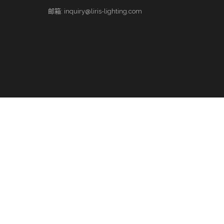
邮箱: inquiry@liris-lighting.com