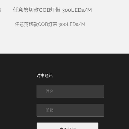
任意剪切款COB灯带 300LEDs/M
时事通讯