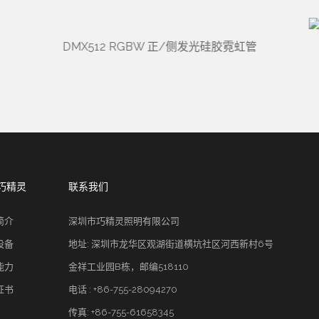
DMX512 RGBW 正/侧发光硅胶霓虹管
巧精灵
联系我们
简介
深圳市巧精灵照明有限公司
设备
地址: 深圳市龙华区观湖街道横坑社区河西新村6号
能力
金祥工业园B栋，邮编518110
证书
电话 : +86-755-28094270
传真: +86-755-61658345