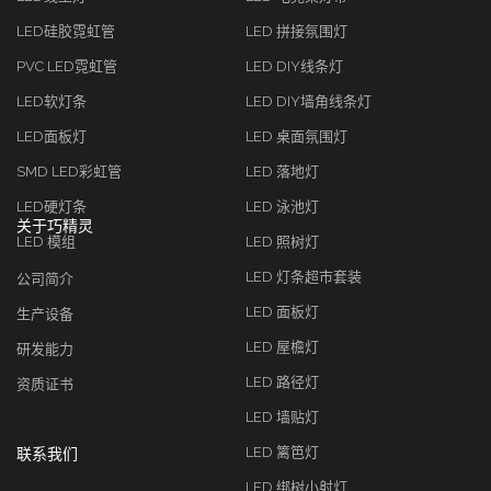
LED硅胶霓虹管
LED 拼接氛围灯
PVC LED霓虹管
LED DIY线条灯
LED软灯条
LED DIY墙角线条灯
LED面板灯
LED 桌面氛围灯
SMD LED彩虹管
LED 落地灯
LED硬灯条
LED 泳池灯
关于巧精灵
LED 模组
LED 照树灯
LED 灯条超市套装
公司简介
LED 面板灯
生产设备
LED 屋檐灯
研发能力
LED 路径灯
资质证书
LED 墙贴灯
LED 篱笆灯
联系我们
LED 绑树小射灯